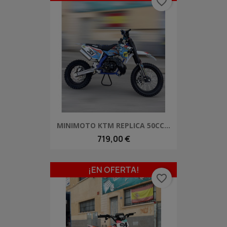
favorite_border
MINIMOTO KTM REPLICA 50CC...
719,00 €
¡EN OFERTA!
favorite_border