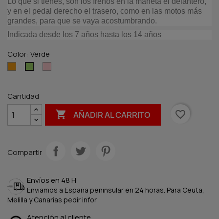
Lo que si tienes, son los frenos en la maneta el delantero,
y en el pedal derecho el trasero, como en las motos más
grandes, para que se vaya acostumbrando.
Indicada desde los 7 años hasta los 14 años
Color: Verde
Naranja
Rosa
Verde
Cantidad

favorite_border
AÑADIR AL CARRITO
Compartir
Envíos en 48 H
Enviamos a España peninsular en 24 horas. Para Ceuta,
Melilla y Canarias pedir infor
Atención al cliente