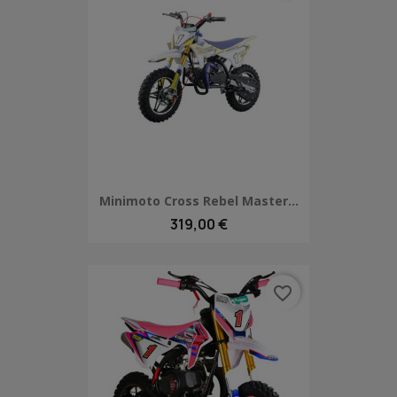
Minimoto Cross Rebel Master...
319,00 €
favorite_border