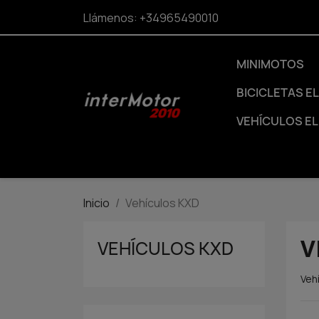
Llámenos:
+34965490010
MINIMOTOS
BICICLETAS E
VEHÍCULOS E
Inicio
Vehículos KXD
V
VEHÍCULOS KXD
Veh