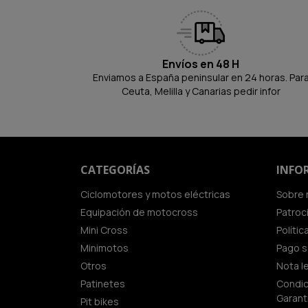
Envíos en 48 H
Enviamos a España peninsular en 24 horas. Par
Ceuta, Melilla y Canarias pedir infor
CATEGORÍAS
INFO
Ciclomotores y motos eléctricas
Sobre 
Equipación de motocross
Patroc
Mini Cross
Políti
Minimotos
Pago 
Otros
Nota l
Patinetes
Condic
Garant
Pit bikes