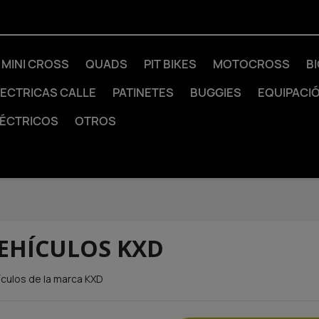
MINI CROSS
QUADS
PIT BIKES
MOTOCROSS
B
LECTRICAS CALLE
PATINETES
BUGGIES
EQUIPACI
LÉCTRICOS
OTROS
EHÍCULOS KXD
ículos de la marca KXD