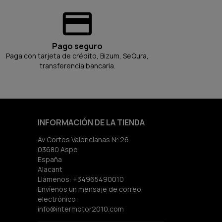
Pago seguro
Paga con tarjeta de crédito, Bizum, SeQura,
transferencia bancaria.
INFORMACIÓN DE LA TIENDA
Av Cortes Valencianas Nº 26
03680 Aspe
España
Alacant
Llámenos:
+34965490010
Envíenos un mensaje de correo
electrónico:
info@intermotor2010.com