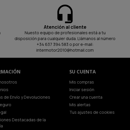
Atención al cliente
a
Nuesto equipo de profesionales está a tu
disposición para cualquier duda. Llámanos al número
+34 637 394 583 o por e-mail:
intermotor2010@hotmail.com
RMACIÓN
SU CUENTA
nosotros
Mis compras
inios
Iniciar sesión
cas de Envío y Devoluciones
Crear una cuenta
seguro
Mis alertas
egal
Tus ajustes de cookies
iones Destacadas de la
ía