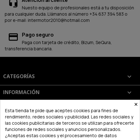
Atención al cliente
Nuesto equipo de profesionales está a tu disposición
para cualquier duda. Llámanos al número +34 637 394 583 o
por e-mail: intermotor2010@hotmail.com
Pago seguro
Paga con tarjeta de crédito, Bizum, SeQura,
transferencia bancaria.
CATEGORÍAS

INFORMACIÓN

×
SU CUENTA

Esta tienda te pide que aceptes cookies para fines de
rendimiento, redes sociales y publicidad. Las redes sociales y
las cookies publicitarias de terceros se utilizan para ofrecerte
INFORMACIÓN DE LA TIENDA
keyboard_arrow_down
funciones de redes sociales y anuncios personalizados.
¿Aceptas estas cookies y el procesamiento de datos