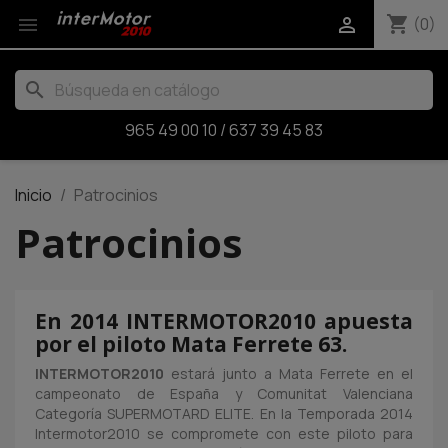
shopping_cart


(0)
search
965 49 00 10
/
637 39 45 83
Inicio
Patrocinios
Patrocinios
En 2014 INTERMOTOR2010 apuesta
por el piloto Mata Ferrete 63.
INTERMOTOR2010
estará junto a Mata Ferrete en el
campeonato de España y Comunitat Valenciana
Categoría SUPERMOTARD ELITE. En la Temporada 2014
Intermotor2010 se compromete con este piloto para