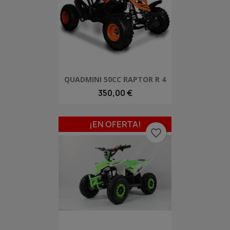
QUADMINI 50CC RAPTOR R 4
350,00 €
¡EN OFERTA!
favorite_border