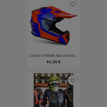
favorite_border
CASCO XTREME MX Infantil...
64,00 €
favorite_border