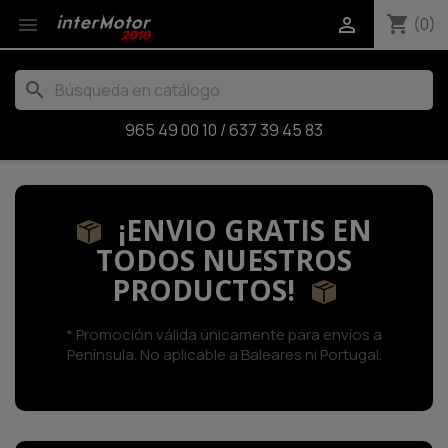
shopping_cart


(0)
search
965 49 00 10
/
637 39 45 83
¡ENVIO GRATIS EN
TODOS NUESTROS
PRODUCTOS!
* Promoción válida únicamente para envíos a
Península. No aplicable a Baleares ni Portugal.