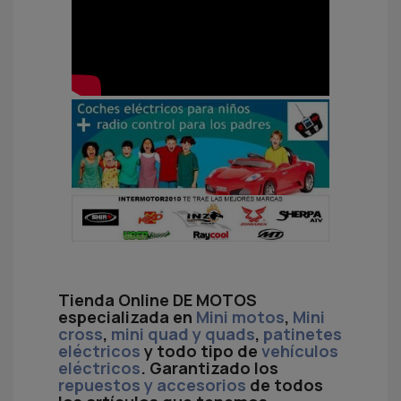
Tienda Online DE MOTOS
especializada en
Mini motos
,
Mini
cross
,
mini quad y quads
,
patinetes
eléctricos
y todo tipo de
vehículos
eléctricos
. Garantizado los
repuestos y accesorios
de todos