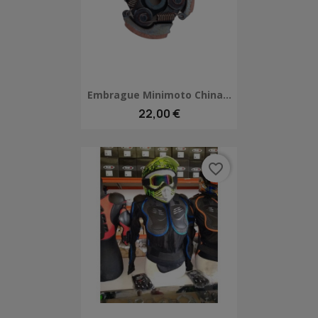
Embrague Minimoto China...
22,00 €
favorite_border