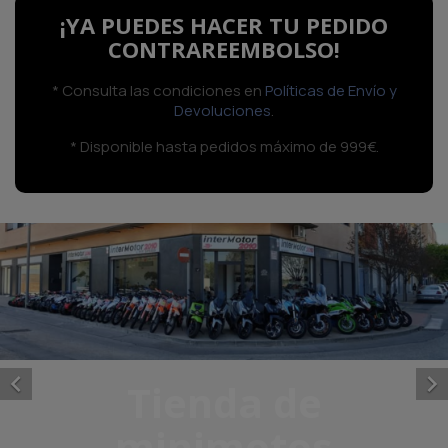
¡YA PUEDES HACER TU PEDIDO
CONTRAREEMBOLSO!
* Consulta las condiciones en
Políticas de Envío y
Devoluciones
.
* Disponible hasta pedidos máximo de 999€.


Tienda de
minimotos