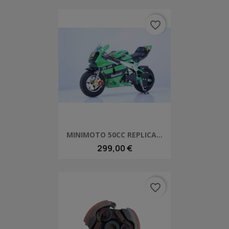
favorite_border
MINIMOTO 50CC REPLICA...
299,00 €
favorite_border