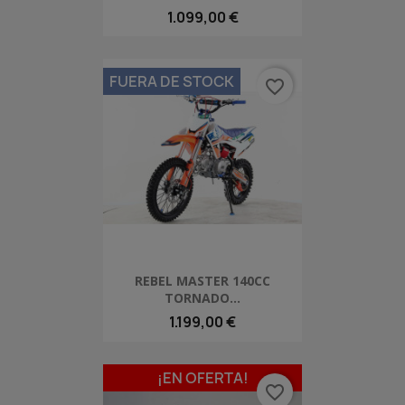
1.099,00 €
FUERA DE STOCK
favorite_border
REBEL MASTER 140CC
TORNADO...
1.199,00 €
¡EN OFERTA!
favorite_border