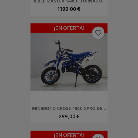
REBEL MASTER 140CC TORNADO...
1.199,00 €
¡EN OFERTA!
favorite_border
MINIMOTO CROSS 49CC XPRO DE...
299,00 €
¡EN OFERTA!