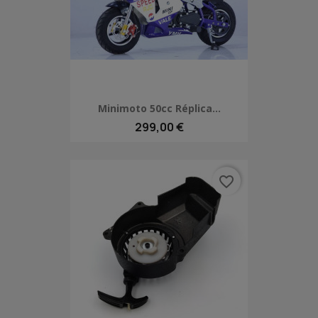
Minimoto 50cc Réplica...
299,00 €
favorite_border