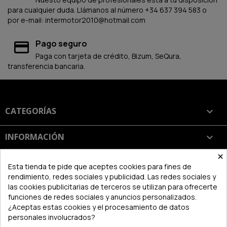
para cualquier duda. Llámanos al número +34 637 394 583 o
por e-mail: intermotor2010@hotmail.com
Pago seguro
Paga con tarjeta de crédito, Bizum, SeQura,
transferencia bancaria.
CATEGORÍAS

INFORMACIÓN

×
SU CUENTA

Esta tienda te pide que aceptes cookies para fines de
rendimiento, redes sociales y publicidad. Las redes sociales y
las cookies publicitarias de terceros se utilizan para ofrecerte
INFORMACIÓN DE LA TIENDA
keyboard_arrow_down
funciones de redes sociales y anuncios personalizados.
¿Aceptas estas cookies y el procesamiento de datos
personales involucrados?