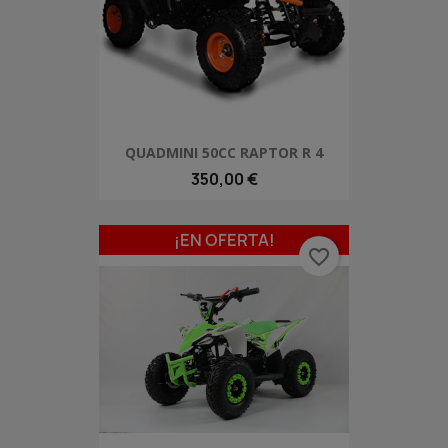
QUADMINI 50CC RAPTOR R 4
350,00 €
¡EN OFERTA!
favorite_border