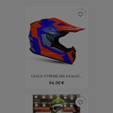
favorite_border
CASCO XTREME MX Infantil...
64,00 €
favorite_border