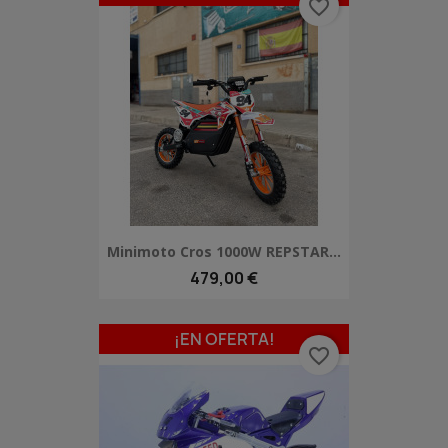
favorite_border
Minimoto Cros 1000W REPSTAR...
479,00 €
¡EN OFERTA!
favorite_border