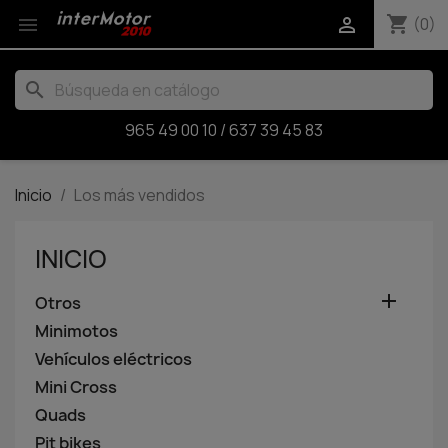
shopping_cart


(0)
search
965 49 00 10
/
637 39 45 83
Inicio
Los más vendidos
INICIO

Otros
Minimotos
Vehículos eléctricos
Mini Cross
Quads
Pit bikes