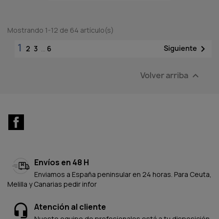
Mostrando 1-12 de 64 artículo(s)
1

Siguiente
2
3
…
6
Volver arriba

Facebook
Envíos en 48 H
Enviamos a España peninsular en 24 horas. Para Ceuta,
Melilla y Canarias pedir infor
Atención al cliente
Nuesto equipo de profesionales está a tu disposición