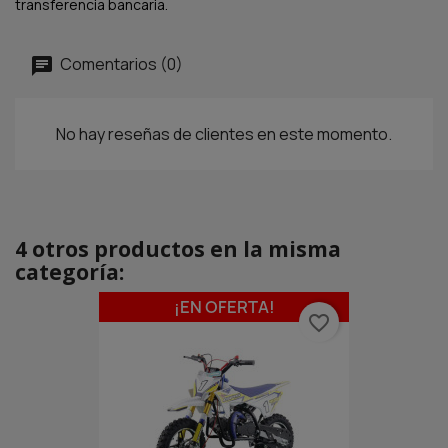
transferencia bancaria.
Comentarios (0)
No hay reseñas de clientes en este momento.
4 otros productos en la misma
categoría:
¡EN OFERTA!
favorite_border