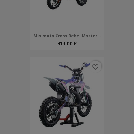
Minimoto Cross Rebel Master...
319,00 €
favorite_border