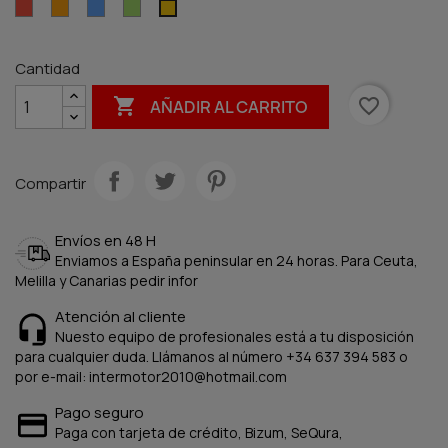
Rojo
Naranja
Azul
Verde
Amarillo
Cantidad

favorite_border
AÑADIR AL CARRITO
Compartir
Envíos en 48 H
Enviamos a España peninsular en 24 horas. Para Ceuta,
Melilla y Canarias pedir infor
Atención al cliente
Nuesto equipo de profesionales está a tu disposición
para cualquier duda. Llámanos al número +34 637 394 583 o
por e-mail: intermotor2010@hotmail.com
Pago seguro
Paga con tarjeta de crédito, Bizum, SeQura,