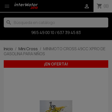
shopping_cart


(0)
search
965 49 00 10
/
637 39 45 83
Inicio
Mini Cross
MINIMOTO CROSS 49CC XPRO DE
GASOLINA PARA NIÑOS
¡EN OFERTA!