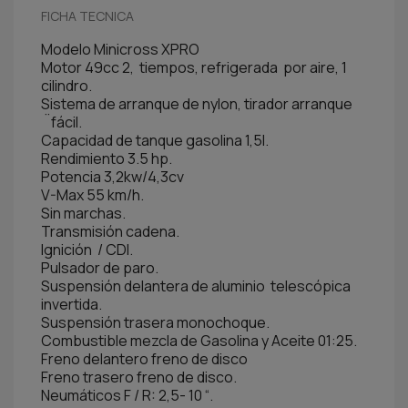
FICHA TECNICA
Modelo Minicross XPRO
Motor 49cc 2, tiempos, refrigerada por aire, 1
cilindro.
Sistema de arranque de nylon, tirador arranque
¨fácil.
Capacidad de tanque gasolina 1,5l.
Rendimiento 3.5 hp.
Potencia 3,2kw/4,3cv
V-Max 55 km/h.
Sin marchas.
Transmisión cadena.
Ignición / CDI.
Pulsador de paro.
Suspensión delantera de aluminio telescópica
invertida.
Suspensión trasera monochoque.
Combustible mezcla de Gasolina y Aceite 01:25.
Freno delantero freno de disco
Freno trasero freno de disco.
Neumáticos F / R: 2,5- 10 “.