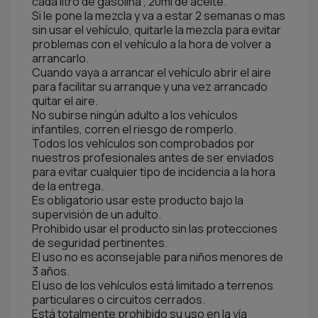
cada litro de gasolina , 20ml de aceite.
Si le pone la mezcla y va a estar 2 semanas o mas
sin usar el vehículo, quitarle la mezcla para evitar
problemas con el vehículo a la hora de volver a
arrancarlo.
Cuando vaya a arrancar el vehículo abrir el aire
para facilitar su arranque y una vez arrancado
quitar el aire.
No subirse ningún adulto a los vehículos
infantiles, corren el riesgo de romperlo.
Todos los vehículos son comprobados por
nuestros profesionales antes de ser enviados
para evitar cualquier tipo de incidencia a la hora
de la entrega.
Es obligatorio usar este producto bajo la
supervisión de un adulto.
Prohibido usar el producto sin las protecciones
de seguridad pertinentes.
El uso no es aconsejable para niños menores de
3 años.
El uso de los vehículos está limitado a terrenos
particulares o circuitos cerrados.
Está totalmente prohibido su uso en la vía