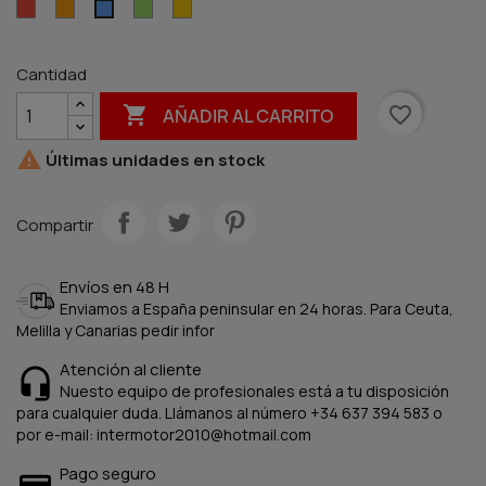
Rojo
Naranja
Verde
Amarillo
Azul
Cantidad

favorite_border
AÑADIR AL CARRITO

Últimas unidades en stock
Compartir
Envíos en 48 H
Enviamos a España peninsular en 24 horas. Para Ceuta,
Melilla y Canarias pedir infor
Atención al cliente
Nuesto equipo de profesionales está a tu disposición
para cualquier duda. Llámanos al número +34 637 394 583 o
por e-mail: intermotor2010@hotmail.com
Pago seguro