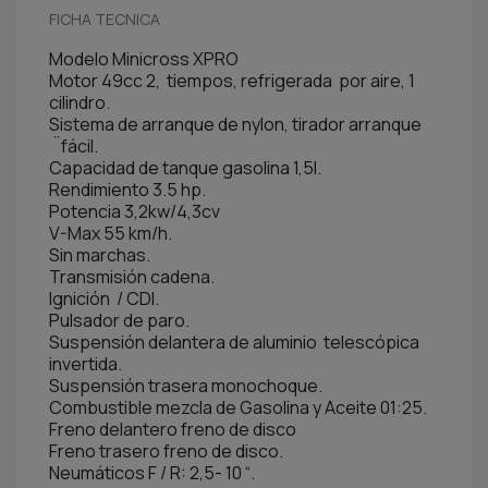
FICHA TECNICA
Modelo Minicross XPRO
Motor 49cc 2, tiempos, refrigerada por aire, 1
cilindro.
Sistema de arranque de nylon, tirador arranque
¨fácil.
Capacidad de tanque gasolina 1,5l.
Rendimiento 3.5 hp.
Potencia 3,2kw/4,3cv
V-Max 55 km/h.
Sin marchas.
Transmisión cadena.
Ignición / CDI.
Pulsador de paro.
Suspensión delantera de aluminio telescópica
invertida.
Suspensión trasera monochoque.
Combustible mezcla de Gasolina y Aceite 01:25.
Freno delantero freno de disco
Freno trasero freno de disco.
Neumáticos F / R: 2,5- 10 “.