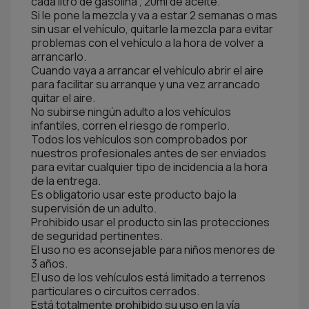
cada litro de gasolina , 20ml de aceite.
Si le pone la mezcla y va a estar 2 semanas o mas
sin usar el vehículo, quitarle la mezcla para evitar
problemas con el vehículo a la hora de volver a
arrancarlo.
Cuando vaya a arrancar el vehículo abrir el aire
para facilitar su arranque y una vez arrancado
quitar el aire.
No subirse ningún adulto a los vehículos
infantiles, corren el riesgo de romperlo.
Todos los vehículos son comprobados por
nuestros profesionales antes de ser enviados
para evitar cualquier tipo de incidencia a la hora
de la entrega.
Es obligatorio usar este producto bajo la
supervisión de un adulto.
Prohibido usar el producto sin las protecciones
de seguridad pertinentes.
El uso no es aconsejable para niños menores de
3 años.
El uso de los vehículos está limitado a terrenos
particulares o circuitos cerrados.
Está totalmente prohibido su uso en la vía