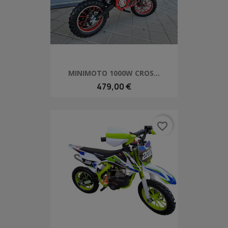
MINIMOTO 1000W CROS...
479,00 €
favorite_border