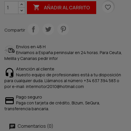

favorite_border
AÑADIR AL CARRITO
Compartir
Envíos en 48 H
Enviamos a España peninsular en 24 horas. Para Ceuta,
Melilla y Canarias pedir infor
Atención al cliente
Nuesto equipo de profesionales está a tu disposición
para cualquier duda. Llámanos al número +34 637 394 583 o
por e-mail: intermotor2010@hotmail.com
Pago seguro
Paga con tarjeta de crédito, Bizum, SeQura,
transferencia bancaria.
Comentarios (0)