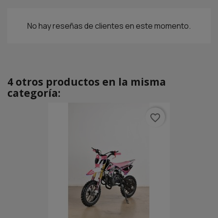
No hay reseñas de clientes en este momento.
4 otros productos en la misma
categoría:
favorite_border