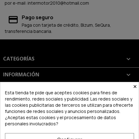
por e-mail: intermotor2010@hotmail.com
Pago seguro
Paga con tarjeta de crédito, Bizum, SeQura,
transferencia bancaria.
CATEGORÍAS

INFORMACIÓN

×
SU CUENTA

Esta tienda te pide que aceptes cookies para fines de
rendimiento, redes sociales y publicidad. Las redes sociales y
las cookies publicitarias de terceros se utilizan para ofrecerte
INFORMACIÓN DE LA TIENDA
keyboard_arrow_down
funciones de redes sociales y anuncios personalizados.
¿Aceptas estas cookies y el procesamiento de datos
personales involucrados?