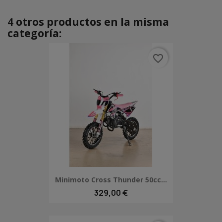
4 otros productos en la misma
categoría:
favorite_border
Minimoto Cross Thunder 50cc...
329,00 €