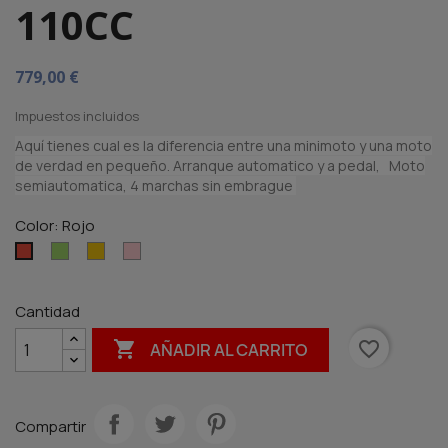
110CC
779,00 €
Impuestos incluidos
Aquí tienes cual es la diferencia entre una minimoto y una moto
de verdad en pequeño. Arranque automatico y a pedal, Moto
semiautomatica, 4 marchas sin embrague
Color: Rojo
Verde
Amarillo
Rosa
Rojo
Cantidad

favorite_border
AÑADIR AL CARRITO
Compartir