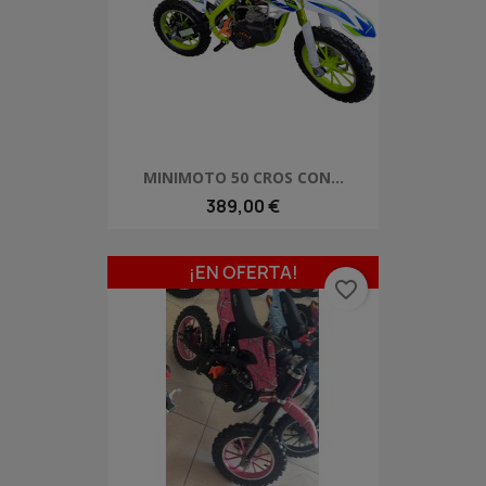
MINIMOTO 50 CROS CON...
389,00 €
¡EN OFERTA!
favorite_border