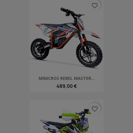
favorite_border
MINICROS REBEL MASTER...
489,00 €
favorite_border