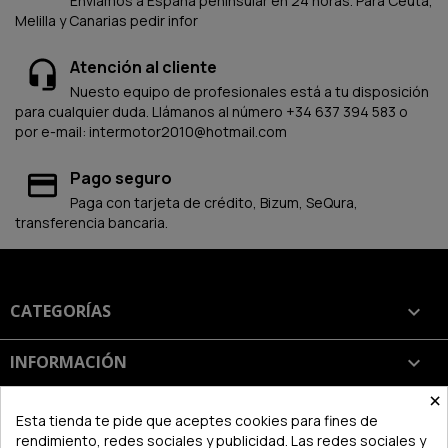
Enviamos a España peninsular en 24 horas. Para Ceuta,
Melilla y Canarias pedir infor
Atención al cliente
Nuesto equipo de profesionales está a tu disposición
para cualquier duda. Llámanos al número +34 637 394 583 o
por e-mail: intermotor2010@hotmail.com
Pago seguro
Paga con tarjeta de crédito, Bizum, SeQura,
transferencia bancaria.
CATEGORÍAS

INFORMACIÓN

×
SU CUENTA

Esta tienda te pide que aceptes cookies para fines de
rendimiento, redes sociales y publicidad. Las redes sociales y