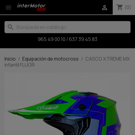
shopping_cart


(0)
search
965 49 00 10
/
637 39 45 83
Inicio
Equipación de motocross
CASCO XTREME MX
infantil FLUOR