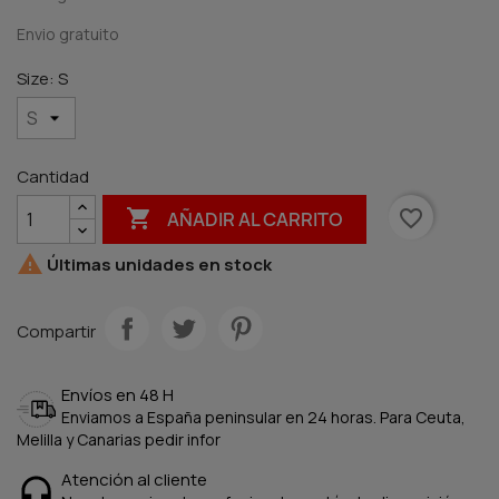
Envio gratuito
Size: S
Cantidad

favorite_border
AÑADIR AL CARRITO

Últimas unidades en stock
Compartir
Envíos en 48 H
Enviamos a España peninsular en 24 horas. Para Ceuta,
Melilla y Canarias pedir infor
Atención al cliente