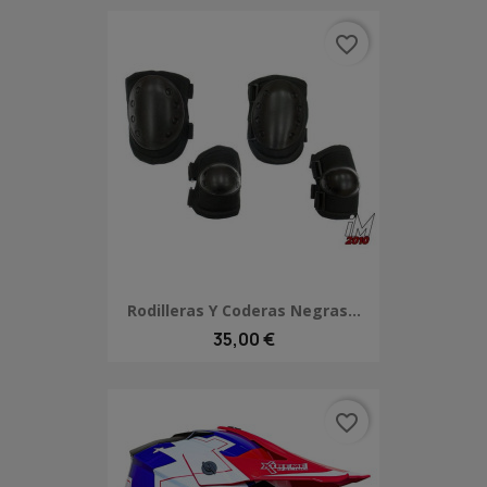
favorite_border
Rodilleras Y Coderas Negras...
35,00 €
favorite_border