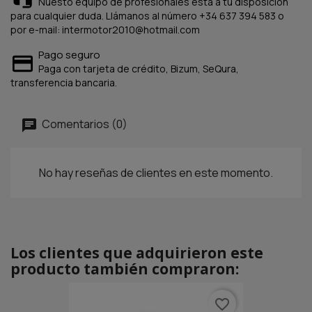
Nuesto equipo de profesionales está a tu disposición
para cualquier duda. Llámanos al número +34 637 394 583 o
por e-mail: intermotor2010@hotmail.com
Pago seguro
Paga con tarjeta de crédito, Bizum, SeQura,
transferencia bancaria.
Comentarios (0)
No hay reseñas de clientes en este momento.
Los clientes que adquirieron este
producto también compraron:
favorite_border