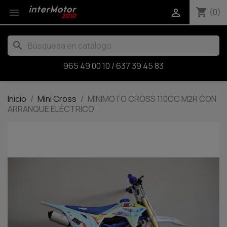
shopping_cart


(0)
search
965 49 00 10
/
637 39 45 83
Inicio
Mini Cross
MINIMOTO CROSS 110CC M2R CON
ARRANQUE ELÉCTRICO