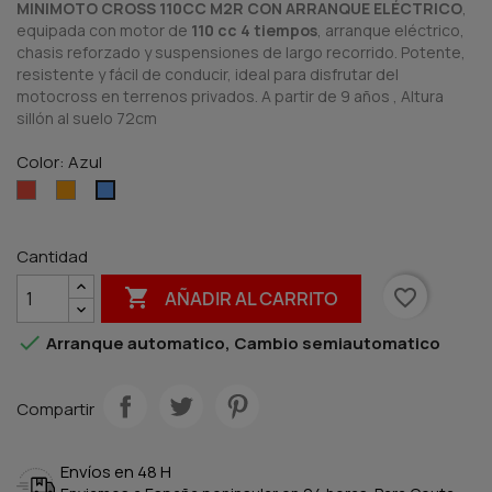
MINIMOTO CROSS 110CC M2R CON ARRANQUE ELÉCTRICO
,
equipada con motor de
110 cc 4 tiempos
, arranque eléctrico,
chasis reforzado y suspensiones de largo recorrido. Potente,
resistente y fácil de conducir, ideal para disfrutar del
motocross en terrenos privados. A partir de 9 años , Altura
sillón al suelo 72cm
Color: Azul
Rojo
Naranja
Azul
Cantidad

favorite_border
AÑADIR AL CARRITO

Arranque automatico, Cambio semiautomatico
Compartir
Envíos en 48 H