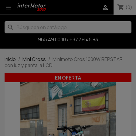
shopping_cart


(0)
search
965 49 00 10
/
637 39 45 83
Inicio
Mini Cross
Minimoto Cros 1000W REPSTAR
con luz y pantalla LCD
¡EN OFERTA!