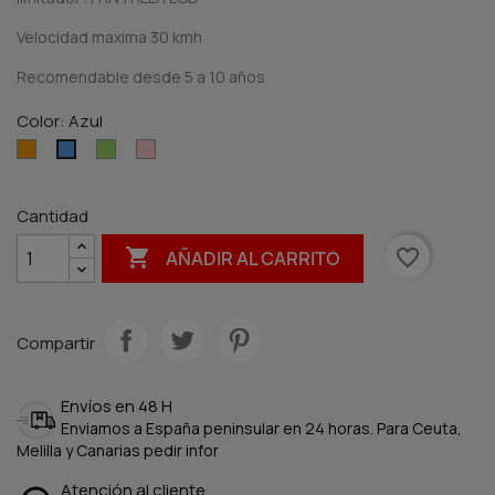
Velocidad maxima 30 kmh
Recomendable desde 5 a 10 años
Color: Azul
Naranja
Verde
Rosa
Azul
Cantidad

favorite_border
AÑADIR AL CARRITO
Compartir
Envíos en 48 H
Enviamos a España peninsular en 24 horas. Para Ceuta,
Melilla y Canarias pedir infor
Atención al cliente