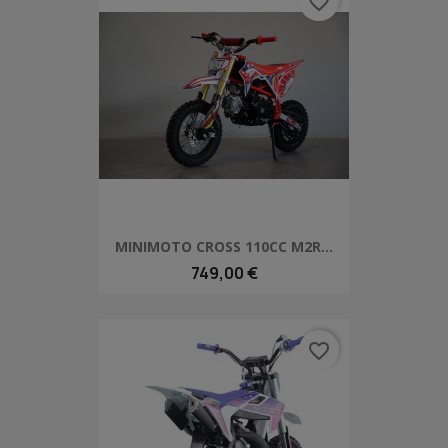
favorite_border
MINIMOTO CROSS 110CC M2R...
749,00 €
favorite_border