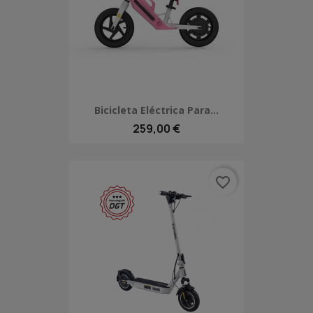
Bicicleta Eléctrica Para...
259,00 €
favorite_border