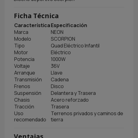
Ficha Técnica
Característica
Especificación
Marca
NEON
Modelo
SCORPION
Tipo
Quad Eléctrico Infantil
Motor
Eléctrico
Potencia
1000W
Voltaje
36V
Arranque
Llave
Transmisión
Cadena
Frenos
Disco
Suspensión
Delantera y Trasera
Chasis
Acero reforzado
Tracción
Trasera
Uso
Terrenos privados y caminos de
recomendado
tierra
Ventajas