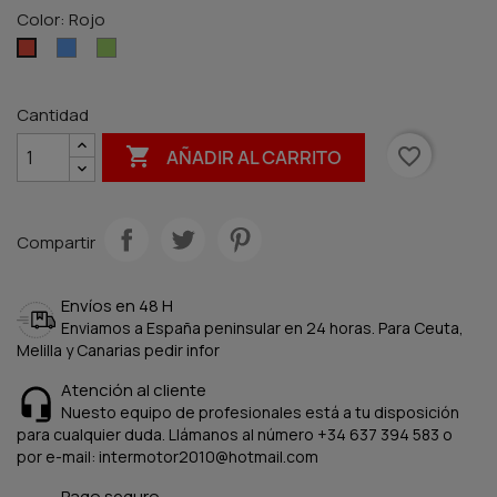
Color: Rojo
Azul
Verde
Rojo
Cantidad

favorite_border
AÑADIR AL CARRITO
Compartir
Envíos en 48 H
Enviamos a España peninsular en 24 horas. Para Ceuta,
Melilla y Canarias pedir infor
Atención al cliente
Nuesto equipo de profesionales está a tu disposición
para cualquier duda. Llámanos al número +34 637 394 583 o
por e-mail: intermotor2010@hotmail.com
Pago seguro