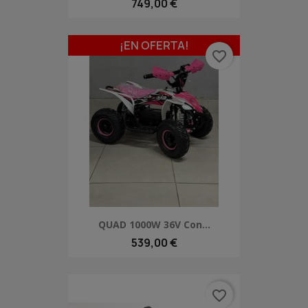
749,00 €
¡EN OFERTA!
favorite_border
QUAD 1000W 36V Con...
539,00 €
favorite_border