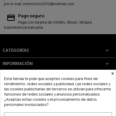
por e-mail: intermotor2010@hotmail.com
Pago seguro
Paga con tarjeta de crédito, Bizum, SeQura,
transferencia bancaria.
CATEGORÍAS

INFORMACIÓN

×
SU CUENTA

Esta tienda te pide que aceptes cookies para fines de
rendimiento, redes sociales y publicidad. Las redes sociales y
las cookies publicitarias de terceros se utilizan para ofrecerte
INFORMACIÓN DE LA TIENDA
keyboard_arrow_down
funciones de redes sociales y anuncios personalizados.
¿Aceptas estas cookies y el procesamiento de datos
personales involucrados?