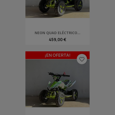
NEON QUAD ELÉCTRICO...
459,00 €
¡EN OFERTA!
favorite_border