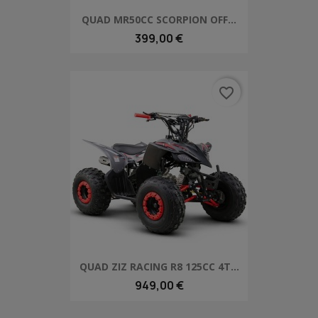
QUAD MR50CC SCORPION OFF...
399,00 €
favorite_border
QUAD ZIZ RACING R8 125CC 4T...
949,00 €