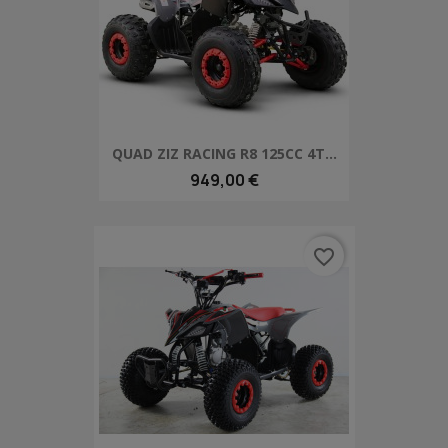
QUAD ZIZ RACING R8 125CC 4T...
949,00 €
favorite_border