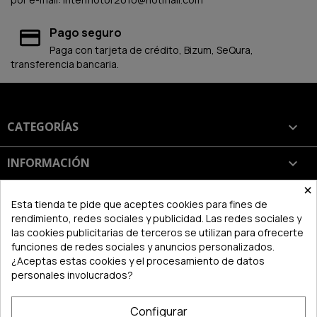
Pago seguro
Paga con tarjeta de crédito, Bizum, SeQura,
transferencia bancaria.
CATEGORÍAS

INFORMACIÓN

×
SU CUENTA

Esta tienda te pide que aceptes cookies para fines de
rendimiento, redes sociales y publicidad. Las redes sociales y
las cookies publicitarias de terceros se utilizan para ofrecerte
INFORMACIÓN DE LA TIENDA
keyboard_arrow_down
funciones de redes sociales y anuncios personalizados.
¿Aceptas estas cookies y el procesamiento de datos
personales involucrados?
Configurar