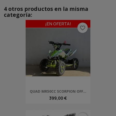
4 otros productos en la misma
categoría:
¡EN OFERTA!
favorite_border
QUAD MR50CC SCORPION OFF...
399,00 €