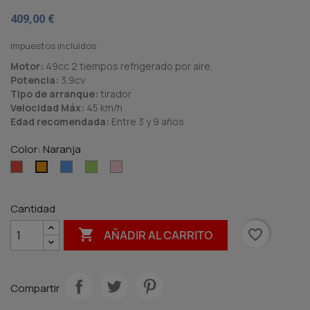
409,00 €
Impuestos incluidos
Motor:
49cc 2 tiempos refrigerado por aire.
Potencia:
3.9cv
Tipo de arranque:
tirador
Velocidad Máx:
45 km/h
Edad recomendada:
Entre 3 y 9 años
Color: Naranja
Rojo
Azul
Verde
Rosa
Naranja
Cantidad

favorite_border
AÑADIR AL CARRITO
Compartir