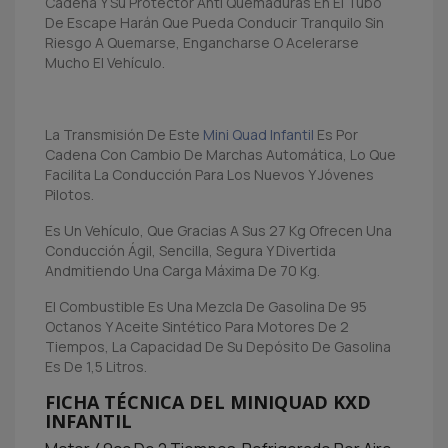
Cadena Y Su Protector Anti Quemaduras En El Tubo
De Escape Harán Que Pueda Conducir Tranquilo Sin
Riesgo A Quemarse, Engancharse O Acelerarse
Mucho El Vehículo.
La Transmisión De Este
Mini Quad Infantil
Es Por
Cadena Con Cambio De Marchas Automática, Lo Que
Facilita La Conducción Para Los Nuevos Y Jóvenes
Pilotos.
Es Un Vehículo, Que Gracias A Sus 27 Kg Ofrecen Una
Conducción Ágil, Sencilla, Segura Y Divertida
Andmitiendo Una Carga Máxima De 70 Kg.
El Combustible Es Una Mezcla De Gasolina De 95
Octanos Y Aceite Sintético Para Motores De 2
Tiempos, La Capacidad De Su Depósito De Gasolina
Es De 1,5 Litros.
FICHA TÉCNICA DEL MINIQUAD KXD
INFANTIL