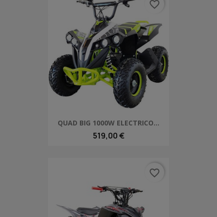
favorite_border
QUAD BIG 1000W ELECTRICO...
519,00 €
favorite_border