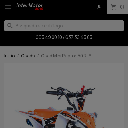
shopping_cart


(0)
search
965 49 00 10
/
637 39 45 83
Inicio
Quads
Quad Mini Raptor 50 R-6