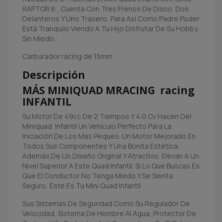
RAPTOR 6 , Cuenta Con Tres Frenos De Disco, Dos
Delanteros Y Uno Trasero, Para Así Como Padre Poder
Está Tranquilo Viendo A Tu Hijo Disfrutar De Su Hobby
Sin Miedo.
Carburador racing de 15mm
Descripción
MÁS MINIQUAD MRACING racing
INFANTIL
Su Motor De 49cc De 2 Tiempos Y 4.0 Cv Hacen Del
Miniquad Infantil Un Vehículo Perfecto Para La
Iniciación De Los Mas Peques. Un Motor Mejorado En
Todos Sus Componentes Y Una Bonita Estética,
Además De Un Diseño Original Y Atractivo, Elevan A Un
Nivel Superior A Este Quad Infantil. Si Lo Que Buscas Es
Que El Conductor No Tenga Miedo Y Se Sienta
Seguro, Este Es Tu Mini Quad Infantil
Sus Sistemas De Seguridad Como Su Regulador De
Velocidad, Sistema De Hombre Al Agua, Protector De