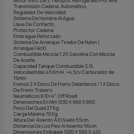
Motor 49cc De 2 Tiempos Refrigerado Por Aire.
Transmisión Cadena, Automático.
Regulador De Velocidad.
Sistema De Hombre Al Agua.
Llave De Contacto.
Protector Cadena
Embrague Reforzado.
Sistema De Arranque Tirador De Nylon (
Arranque Fácil).
Combustible Mezcla 1:25 Gasolina Con Mezcla
De Aceite.
Capacidad Tanque Combustible 2,5l.
Velocidad Más 45 Km/H. +4,5cv Carburador de
15mm
Frenos 2 X Disco De Freno Delanteros / 1 X Disco
De Freno Trasero.
Neumáticos 6.10×4″. Off Road
Dimensiones En Mm 1030 X 660 X 660.
Peso Del Quad 27 Kg.
Carga Máxima 70 Kg.
Altura Del Asiento A El Suelo 55cm.
Distancia De Los Pies Al Asiento 56cm.
Dimensiones Embalaje 1020 X 560 X 420.