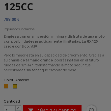
125CC
799,00 €
Impuestos incluidos
Empieza con una inversión mínima y disfruta de una moto
con posibilidades prácticamente ilimitadas. La RX 125
crece contigo.
🚀🏁
Pero lo mejor está en su capacidad de crecimiento. Gracias a
su
chasis de tamaño grande
, podrás instalar en el futuro
ruedas de
17"-14"
, transformando la moto según tus
necesidades sin tener que cambiar de base.
Color: Amarillo
Naranja
Amarillo
Cantidad

favorite_border
AÑADIR AL CARRITO