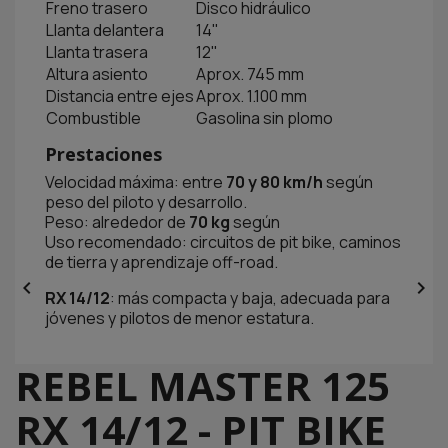
Freno trasero
Disco hidráulico
Llanta delantera
14"
Llanta trasera
12"
Altura asiento
Aprox. 745 mm
Distancia entre ejes
Aprox. 1.100 mm
Combustible
Gasolina sin plomo
Prestaciones
Velocidad máxima: entre
70 y 80 km/h
según
peso del piloto y desarrollo.
Peso: alrededor de
70 kg
según
Uso recomendado: circuitos de pit bike, caminos
de tierra y aprendizaje off-road.


RX 14/12
: más compacta y baja, adecuada para
jóvenes y pilotos de menor estatura.
REBEL MASTER 125
RX 14/12 - PIT BIKE