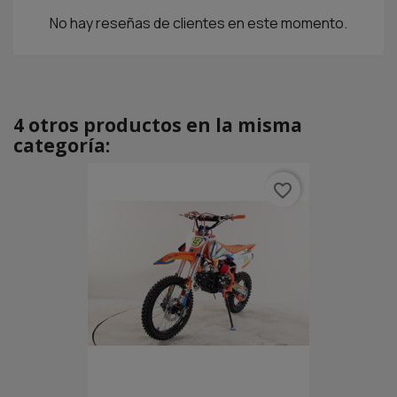
No hay reseñas de clientes en este momento.
4 otros productos en la misma
categoría:
favorite_border