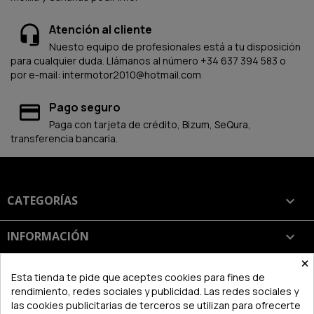
Atención al cliente
Nuesto equipo de profesionales está a tu disposición
para cualquier duda. Llámanos al número +34 637 394 583 o
por e-mail: intermotor2010@hotmail.com
Pago seguro
Paga con tarjeta de crédito, Bizum, SeQura,
transferencia bancaria.
CATEGORÍAS

INFORMACIÓN

×
SU CUENTA

Esta tienda te pide que aceptes cookies para fines de
rendimiento, redes sociales y publicidad. Las redes sociales y
las cookies publicitarias de terceros se utilizan para ofrecerte
INFORMACIÓN DE LA TIENDA
keyboard_arrow_down