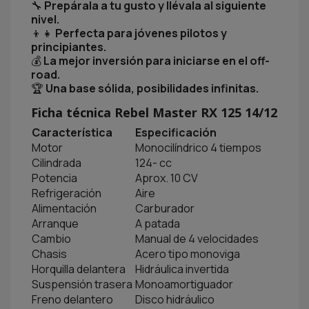
🔧
Prepárala a tu gusto y llévala al siguiente
nivel.
👦👧
Perfecta para jóvenes pilotos y
principiantes.
💰
La mejor inversión para iniciarse en el off-
road.
🏆
Una base sólida, posibilidades infinitas.
Ficha técnica Rebel Master RX 125 14/12
Característica
Especificación
Motor
Monocilíndrico 4 tiempos
Cilindrada
124- cc
Potencia
Aprox. 10 CV
Refrigeración
Aire
Alimentación
Carburador
Arranque
A patada
Cambio
Manual de 4 velocidades
Chasis
Acero tipo monoviga
Horquilla delantera
Hidráulica invertida
Suspensión trasera
Monoamortiguador
Freno delantero
Disco hidráulico