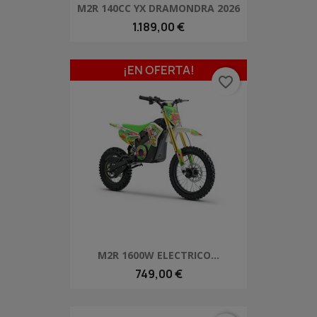
M2R 140CC YX DRAMONDRA 2026
1.189,00 €
¡EN OFERTA!
favorite_border
M2R 1600W ELECTRICO...
749,00 €