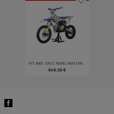
favorite_border
PIT BIKE 125CC REBEL MASTER...
849,00 €
Facebook