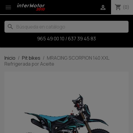
shopping_cart


(0)
search
965 49 00 10
/
637 39 45 83
Inicio
Pit bikes
MRACING SCORPION 140 XXL
Refrigerada por Aceite