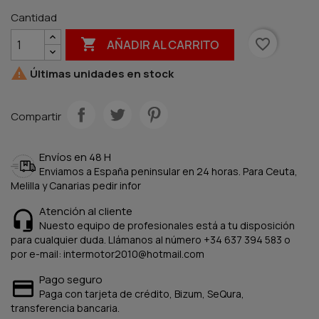
Cantidad

favorite_border
AÑADIR AL CARRITO

Últimas unidades en stock
Compartir
Envíos en 48 H
Enviamos a España peninsular en 24 horas. Para Ceuta,
Melilla y Canarias pedir infor
Atención al cliente
Nuesto equipo de profesionales está a tu disposición
para cualquier duda. Llámanos al número +34 637 394 583 o
por e-mail: intermotor2010@hotmail.com
Pago seguro
Paga con tarjeta de crédito, Bizum, SeQura,
transferencia bancaria.