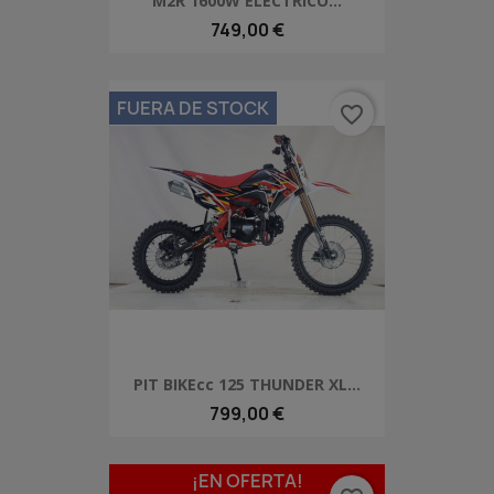
M2R 1600W ELECTRICO...
749,00 €
FUERA DE STOCK
favorite_border
PIT BIKEcc 125 THUNDER XL...
799,00 €
¡EN OFERTA!