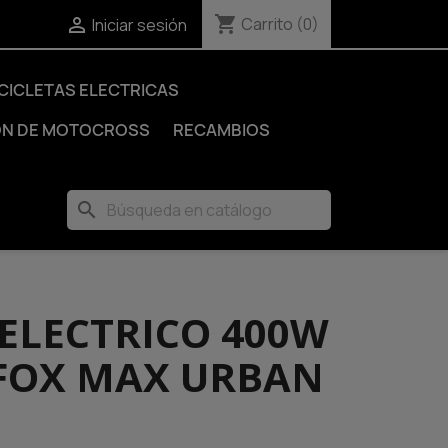
shopping_cart

Carrito
(0)
Iniciar sesión
ICICLETAS ELECTRICAS
ÓN DE MOTOCROSS
RECAMBIOS
search
 ELECTRICO 400W
FOX MAX URBAN