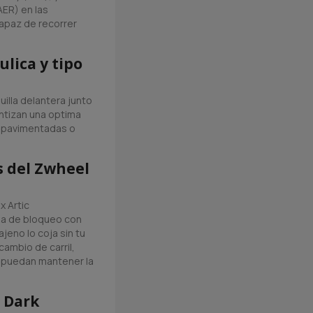
ER) en las
apaz de recorrer
lica y tipo
uilla delantera junto
antizan una optima
l pavimentadas o
 del Zwheel
x Artic
ma de bloqueo con
jeno lo coja sin tu
cambio de carril,
r puedan mantener la
 Dark