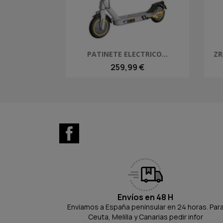
Vista rápida

PATINETE ELECTRICO...
ZR
259,99 €
Facebook
Envíos en 48 H
Enviamos a España peninsular en 24 horas. Par
Ceuta, Melilla y Canarias pedir infor