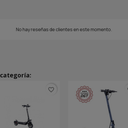
No hay reseñas de clientes en este momento.
categoría:
favorite_border
fa