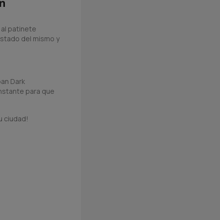
ón
al patinete
estado del mismo y
ban Dark
nstante para que
u ciudad!