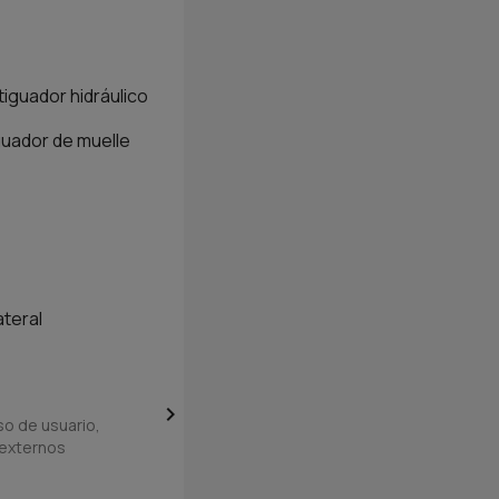
R
iguador hidráulico
guador de muelle
ateral

o de usuario,
 externos