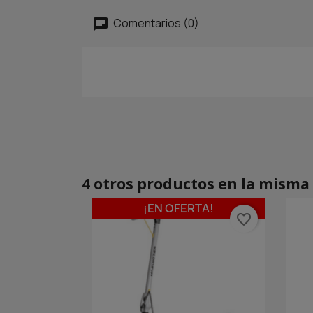
Comentarios (0)
4 otros productos en la misma 
¡EN OFERTA!
favorite_border