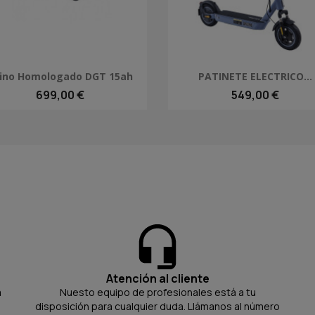
Vista rápida
Vista rápida


ino Homologado DGT 15ah
PATINETE ELECTRICO...
699,00 €
549,00 €
Atención al cliente
a
Nuesto equipo de profesionales está a tu
disposición para cualquier duda. Llámanos al número