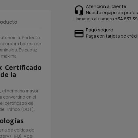
Atención al cliente
Nuesto equipo de profesi
Llámanos al número +34 637 39
producto
Pago seguro
Paga con tarjeta de crédi
autonomía. Perfecto
 Incorpora batería de
ominales. Es capaz
 máxima.
 Certificado
de la
, el hermano mayor
a convertirlo en el
l certificado de
de Tráfico (DGT).
ologías
ería de celdas de
tery (HPB), y del