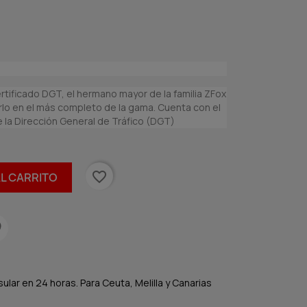
tificado DGT, el hermano mayor de la familia ZFox
rlo en el más completo de la gama. Cuenta con el
 la Dirección General de Tráfico (DGT)
favorite_border
AL CARRITO
lar en 24 horas. Para Ceuta, Melilla y Canarias