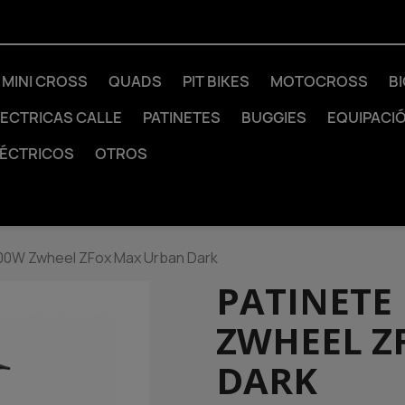
MINI CROSS
QUADS
PIT BIKES
MOTOCROSS
B
LECTRICAS CALLE
PATINETES
BUGGIES
EQUIPACI
LÉCTRICOS
OTROS
0W Zwheel ZFox Max Urban Dark
PATINETE
ZWHEEL Z
DARK