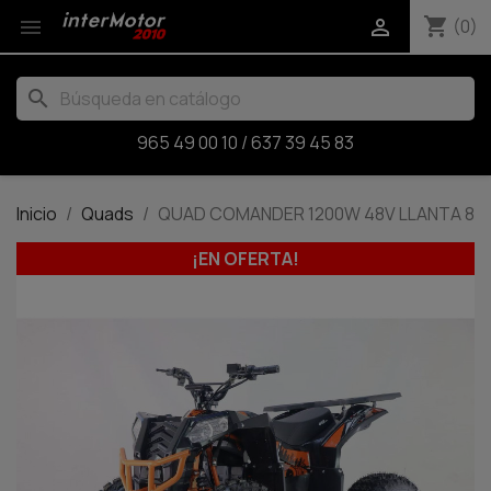
shopping_cart


(0)
search
965 49 00 10
/
637 39 45 83
Inicio
Quads
QUAD COMANDER 1200W 48V LLANTA 8
¡EN OFERTA!