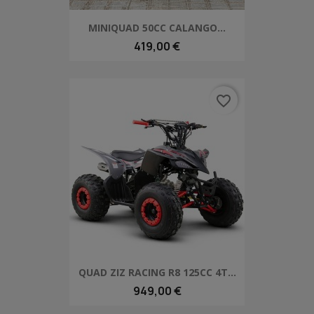
MINIQUAD 50CC CALANGO...
419,00 €
favorite_border
QUAD ZIZ RACING R8 125CC 4T...
949,00 €