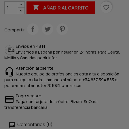

favorite_border
AÑADIR AL CARRITO
Compartir
Envíos en 48 H
Enviamos a España peninsular en 24 horas. Para Ceuta,
Melilla y Canarias pedir infor
Atención al cliente
Nuesto equipo de profesionales está a tu disposición
para cualquier duda. Llámanos al número +34 637 394 583 o
por e-mail: intermotor2010@hotmail.com
Pago seguro
Paga con tarjeta de crédito, Bizum, SeQura,
transferencia bancaria.
Comentarios (0)