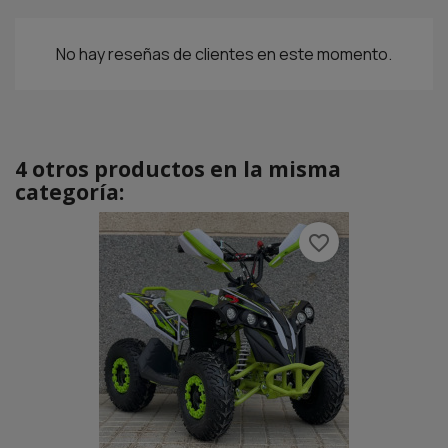
No hay reseñas de clientes en este momento.
4 otros productos en la misma
categoría:
favorite_border