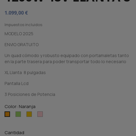
1.099,00 €
Impuestos incluidos
MODELO 2025
ENVIO GRATUITO
Un quad cómodo y robusto equipado con portamaletas tanto
en la parte trasera para poder transportar todo lo necesario
XL Llanta 8 pulgadas
Pantalla Lcd
3 Posiciones de Potencia
Color: Naranja
Verde
Amarillo
Rosa
Naranja
Cantidad