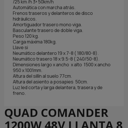
/25 km /h 3ª 50km/h
Automática con marcha atrás.
Frenos traseros y delanteros de disco
hidráulicos.
Amortiguador trasero mono viga.
Basculante trasero de doble viga.
Peso 120 kg.
Carga máxima 180kg.
Llave si
Neumático delantero 19 x 7-8 ( 180/80-8).
Neumático trasero 18 x 9.5-8 ( 240/50-8).
Dimensiones largo x ancho x alto 1500 x ancho
950 x 1001mm.
Altura del sillín al suelo 77cm.
Altura del asiento a posapies 50cm.
Luz led corta y larga delantera, trasera y de
freno.
QUAD COMANDER
1200W 48V LLANTA 8