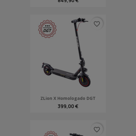
849,90 €
favorite_border
ZLion X Homologado DGT
399,00 €
favorite_border