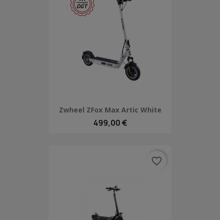
Zwheel ZFox Max Artic White
499,00 €
favorite_border