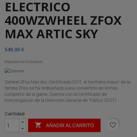
ELECTRICO
400WZWHEEL ZFOX
MAX ARTIC SKY
549,00 €
Impuestos incluidos
Zwheel ZFox Max sky Certificado DGT, el hermano mayor de la
familia ZFox se ha rediseñado para convertirlo en el más
completo de la gama. Cuenta con el certificado de
homologación de la Dirección General de Tráfico (DGT)
Cantidad

favorite_border
AÑADIR AL CARRITO