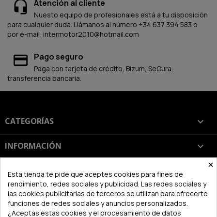
Atención al cliente
Nuesto equipo de profesionales está a tu disposición
para cualquier duda. Llámanos al número +34 637 394 583 o
por e-mail: intermotor2010@hotmail.com
Pago seguro
Paga con tarjeta de crédito, Bizum, SeQura,
transferencia bancaria.
CATEGORÍAS

INFORMACIÓN

×
SU CUENTA

Esta tienda te pide que aceptes cookies para fines de
rendimiento, redes sociales y publicidad. Las redes sociales y
las cookies publicitarias de terceros se utilizan para ofrecerte
INFORMACIÓN DE LA TIENDA
keyboard_arrow_down
funciones de redes sociales y anuncios personalizados.
¿Aceptas estas cookies y el procesamiento de datos