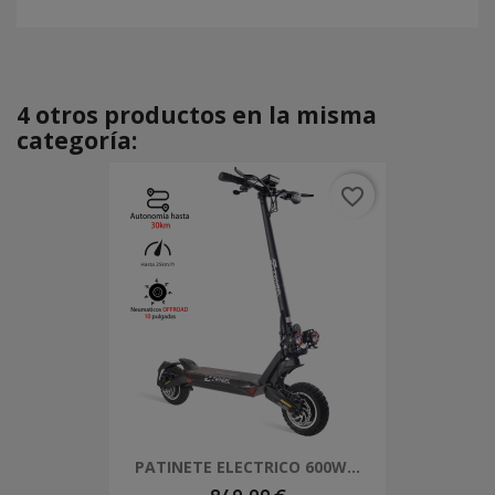
4 otros productos en la misma
categoría:
favorite_border
PATINETE ELECTRICO 600W...