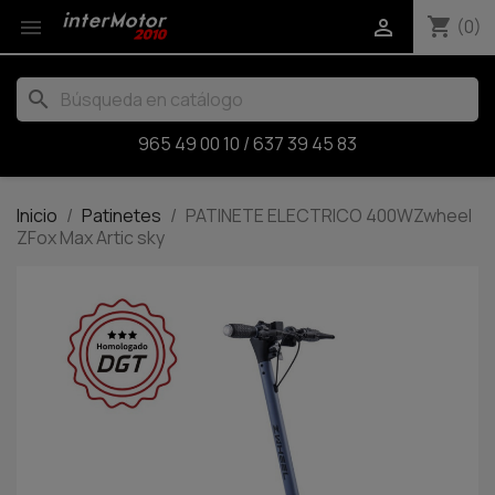
shopping_cart


(0)
search
965 49 00 10
/
637 39 45 83
Inicio
Patinetes
PATINETE ELECTRICO 400WZwheel
ZFox Max Artic sky