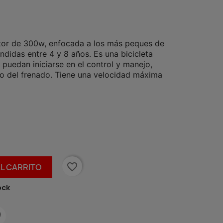
motor de 300w, enfocada a los más peques de
didas entre 4 y 8 años. Es una bicicleta
 puedan iniciarse en el control y manejo,
mo del frenado. Tiene una velocidad máxima
favorite_border
AL CARRITO
ock