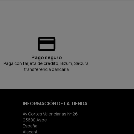
Pago seguro
Paga con tarjeta de crédito, Bizum, SeQura,
transferencia bancaria.
INFORMACIÓN DE LA TIENDA
Av Cortes Valencianas Nº 26
03680 Aspe
España
Alacant