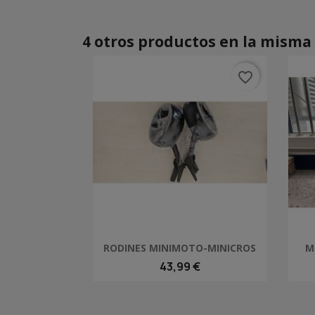
4 otros productos en la misma 
favorite_border
Vista rápida

RODINES MINIMOTO-MINICROS
M
43,99 €