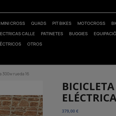
MINI CROSS
QUADS
PIT BIKES
MOTOCROSS
B
LECTRICAS CALLE
PATINETES
BUGGIES
EQUIPACI
LÉCTRICOS
OTROS
ica 300w rueda 16
BICICLETA
ELÉCTRICA
379,00 €