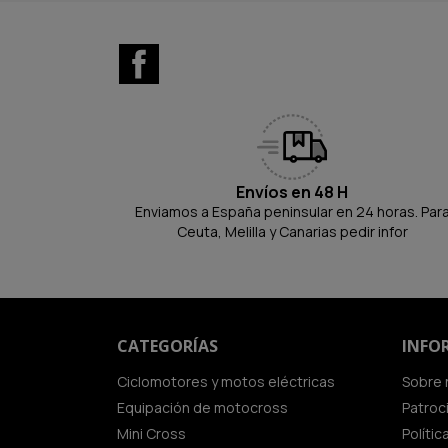
Facebook
Envíos en 48 H
Enviamos a España peninsular en 24 horas. Par
Ceuta, Melilla y Canarias pedir infor
CATEGORÍAS
INFO
Ciclomotores y motos eléctricas
Sobre 
Equipación de motocross
Patroc
Mini Cross
Políti