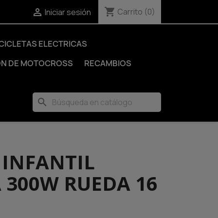
shopping_cart

Carrito
(0)
Iniciar sesión
ICICLETAS ELECTRICAS
ÓN DE MOTOCROSS
RECAMBIOS
search
 INFANTIL
 300W RUEDA 16