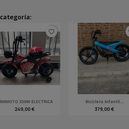
categoría:
favorite_border
fa
Vista rápida
Vista rápida


INIMOTO 350W ELECTRICA
Bicicleta Infantil...
249,00 €
379,00 €