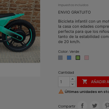
Impuestos incluidos
ENVIO GRATUITO
Bicicleta infantil con un 
la casa con edades compren
perfecta para que los niños
tanto de la estabilidad co
de 20 km/h.
Color: Verde
Gris
Azul
Rosa
Verde
Cantidad

AÑADIR 

Últimas unidades en st
Compartir