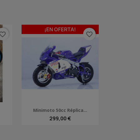
¡EN OFERTA!
vorite_border
favorite_border
Vista rápida

Minimoto 50cc Réplica...
299,00 €