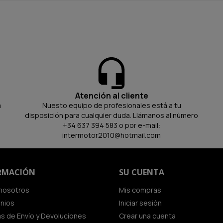
Atención al cliente
a
Nuesto equipo de profesionales está a tu
disposición para cualquier duda. Llámanos al número
+34 637 394 583 o por e-mail:
intermotor2010@hotmail.com
RMACIÓN
SU CUENTA
nosotros
Mis compras
inios
Iniciar sesión
cas de Envío y Devoluciones
Crear una cuenta