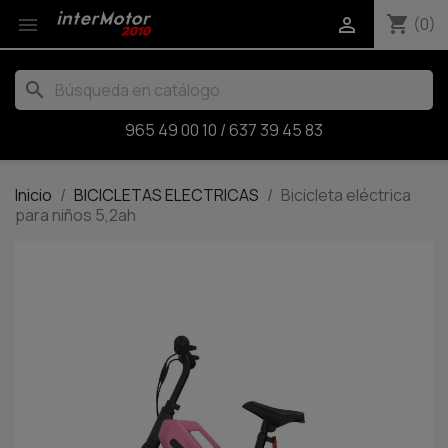
shopping_cart


(0)
search
965 49 00 10
/
637 39 45 83
Inicio
BICICLETAS ELECTRICAS
Bicicleta eléctrica
para niños 5,2ah