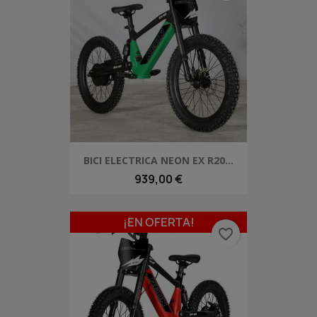
BICI ELECTRICA NEON EX R20...
939,00 €
¡EN OFERTA!
favorite_border