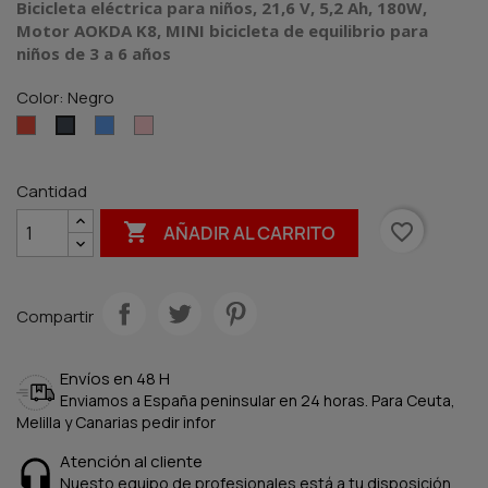
Bicicleta eléctrica para niños, 21,6 V, 5,2 Ah, 180W,
Motor AOKDA K8, MINI bicicleta de equilibrio para
niños de 3 a 6 años
Color: Negro
Rojo
Azul
Rosa
Negro
Cantidad

favorite_border
AÑADIR AL CARRITO
Compartir
Envíos en 48 H
Enviamos a España peninsular en 24 horas. Para Ceuta,
Melilla y Canarias pedir infor
Atención al cliente
Nuesto equipo de profesionales está a tu disposición