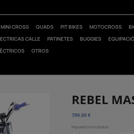
MINI CROSS
QUADS
PIT BIKES
MOTOCROSS
B
LECTRICAS CALLE
PATINETES
BUGGIES
EQUIPACI
LÉCTRICOS
OTROS
REBEL MA
799,00 €
Impuestos incluidos