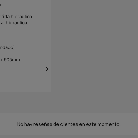
m
tida hidraulica
l hidraulica.
ndado)
 x 605mm

No hay reseñas de clientes en este momento.