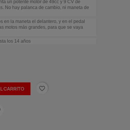
ta un potente motor de 49cc y 9 CV de
as. No hay palanca de cambio, ni maneta de
os en la maneta el delantero, y en el pedal
las motos más grandes, para que se vaya
sta los 14 años
favorite_border
AL CARRITO