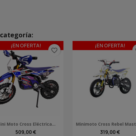
categoría:
¡EN OFERTA!
¡EN OFERTA!
favorite_border
fa
Vista rápida
Vista rápida


ini Moto Cross Eléctrica...
Minimoto Cross Rebel Maste
509,00 €
319,00 €