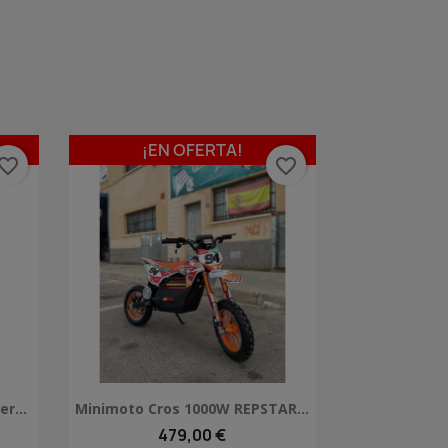
¡EN OFERTA!
vorite_border
favorite_border
Vista rápida

r...
Minimoto Cros 1000W REPSTAR...
479,00 €