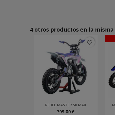
4 otros productos en la misma 
favorite_border
Vista rápida

REBEL MASTER 50 MAX
M
799,00 €