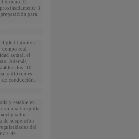
l terreno. El
 aproximadamente 3
 preparación para
l
igital intuitiva
 tiempo real
dad actual, el
ante. Además,
stablecidos: 10
se a diferentes
s de conducción.
oda y estable en
a con una horquilla
amortiguador
ma de suspensión
regularidades del
ncia de