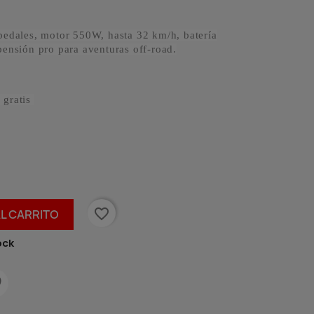
pedales, motor 550W, hasta 32 km/h, batería
pensión pro para aventuras off-road.
gratis
favorite_border
AL CARRITO
ock