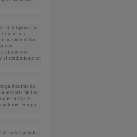
e 18 pulgadas, la
frentar una
inos pavimentados
áticos
e y una mayor
y el rendimiento en
 carga máxima de
 la mayoría de los
a que la Eos18
 cualquier equipo
.
ctrica sin pedales