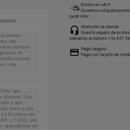
Envíos en 48 H
Enviamos a España peninsu
pedir infor
producto
Atención al cliente
Nuesto equipo de profesi
sin pedales
Llámanos al número +34 637 39
ntes una
al en terrenos
Pago seguro
geniería de
Paga con tarjeta de crédi
 diseño robusto
mo y una
 550W, que
 eficiente. Este
ento y alta
ción suave y una
La bicicleta está
e 36V y 7.8Ah, que
m, dependiendo del