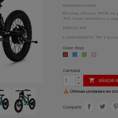
Impuestos incluidos
Bicicleta eléctrica NEON sin 
36V, frenos hidráulicos y sus
PRECIO 899
LANZAMIENTO 799 Y Envío 
Color: Rojo
Azul
Verde
Rosa
Rojo
Cantidad

AÑADIR 

Últimas unidades en st
Compartir