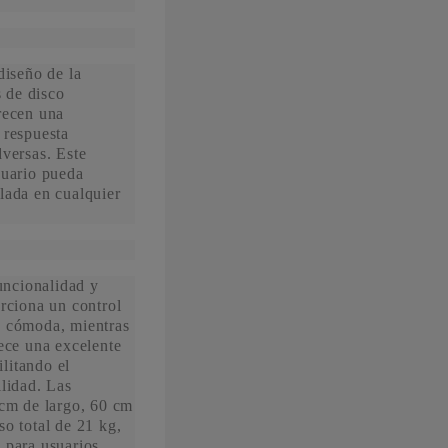
diseño de la
 de disco
recen una
 respuesta
dversas. Este
suario pueda
lada en cualquier
ncionalidad y
orciona un control
n cómoda, mientras
rece una excelente
ilitando el
ilidad. Las
 cm de largo, 60 cm
so total de 21 kg,
 para usuarios