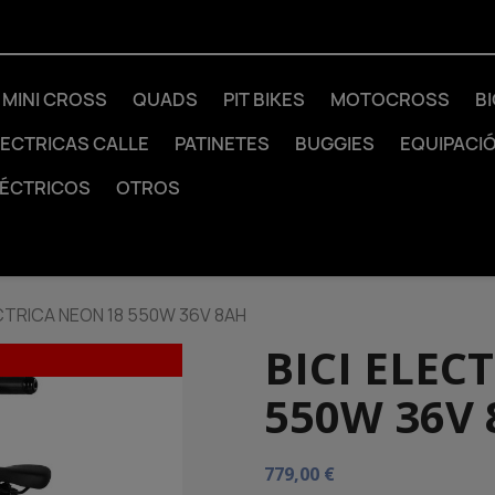
MINI CROSS
QUADS
PIT BIKES
MOTOCROSS
B
LECTRICAS CALLE
PATINETES
BUGGIES
EQUIPACI
LÉCTRICOS
OTROS
ECTRICA NEON 18 550W 36V 8AH
BICI ELEC
550W 36V
779,00 €