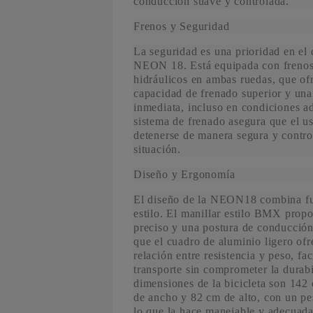
conducción suave y controlada.
Frenos y Seguridad
La seguridad es una prioridad en el 
NEON 18. Está equipada con frenos
hidráulicos en ambas ruedas, que of
capacidad de frenado superior y una
inmediata, incluso en condiciones a
sistema de frenado asegura que el u
detenerse de manera segura y contro
situación.
Diseño y Ergonomía
El diseño de la NEON18 combina fu
estilo. El manillar estilo BMX prop
preciso y una postura de conducció
que el cuadro de aluminio ligero of
relación entre resistencia y peso, fac
transporte sin comprometer la durab
dimensiones de la bicicleta son 142
de ancho y 82 cm de alto, con un pe
lo que la hace manejable y adecuada