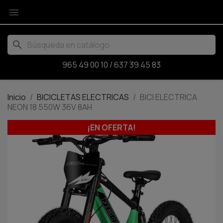

search
965 49 00 10
/
637 39 45 83
Inicio
BICICLETAS ELECTRICAS
BICI ELECTRICA
NEON 18 550W 36V 8AH
¡EN OFERTA!