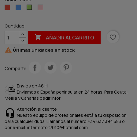
Rojo
Azul
Rosa
Verde
Cantidad

favorite_border
AÑADIR AL CARRITO

Últimas unidades en stock
Compartir
Envíos en 48 H
Enviamos a España peninsular en 24 horas. Para Ceuta,
Melilla y Canarias pedir infor
Atención al cliente
Nuesto equipo de profesionales está a tu disposición
para cualquier duda. Llámanos al número +34 637 394 583 o
por e-mail: intermotor2010@hotmail.com