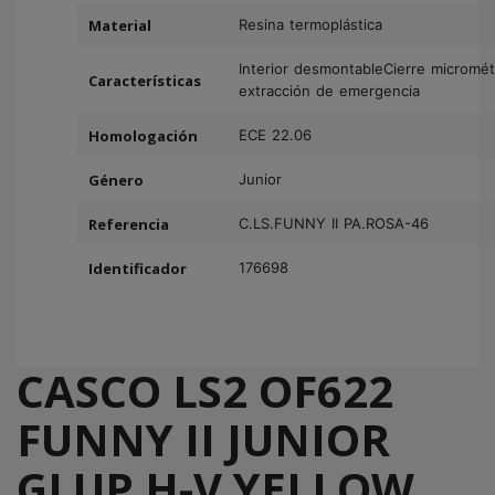
Material
Resina termoplástica
Interior desmontable
Cierre micromét
Características
extracción de emergencia
Homologación
ECE 22.06
Género
Junior
Referencia
C.LS.FUNNY II PA.ROSA-46
Identificador
176698
CASCO LS2 OF622
FUNNY II JUNIOR
GLUP H-V YELLOW