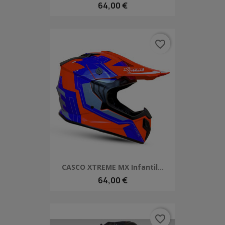
64,00 €
favorite_border
CASCO XTREME MX Infantil...
64,00 €
favorite_border