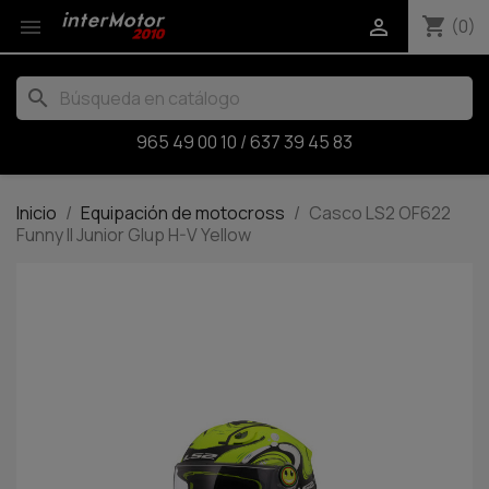
shopping_cart


(0)
search
965 49 00 10
/
637 39 45 83
Inicio
Equipación de motocross
Casco LS2 OF622
Funny II Junior Glup H-V Yellow