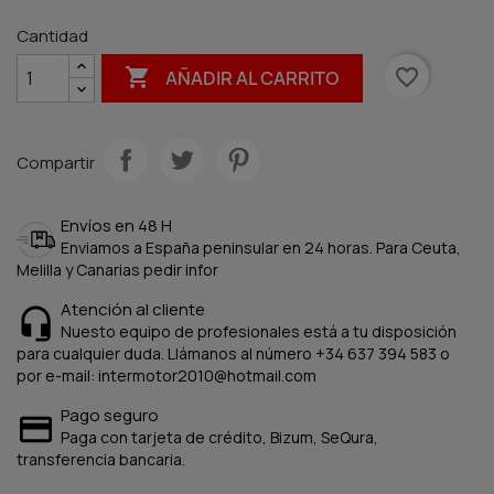
Cantidad

favorite_border
AÑADIR AL CARRITO
Compartir
Envíos en 48 H
Enviamos a España peninsular en 24 horas. Para Ceuta,
Melilla y Canarias pedir infor
Atención al cliente
Nuesto equipo de profesionales está a tu disposición
para cualquier duda. Llámanos al número +34 637 394 583 o
por e-mail: intermotor2010@hotmail.com
Pago seguro
Paga con tarjeta de crédito, Bizum, SeQura,
transferencia bancaria.