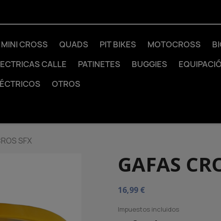
MINI CROSS
QUADS
PIT BIKES
MOTOCROSS
B
LECTRICAS CALLE
PATINETES
BUGGIES
EQUIPACI
LÉCTRICOS
OTROS
CROS SFX
GAFAS CRO
16,99 €
Impuestos incluidos