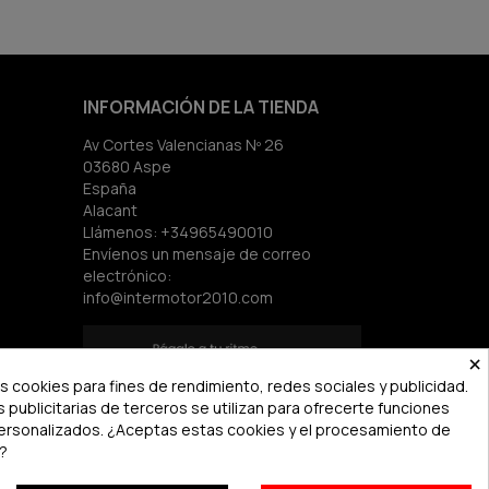
INFORMACIÓN DE LA TIENDA
Av Cortes Valencianas Nº 26
03680 Aspe
España
Alacant
Llámenos:
+34965490010
Envíenos un mensaje de correo
electrónico:
info@intermotor2010.com
×
 cookies para fines de rendimiento, redes sociales y publicidad.
s publicitarias de terceros se utilizan para ofrecerte funciones
personalizados. ¿Aceptas estas cookies y el procesamiento de
?