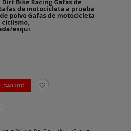
 Dirt Bike Racing Gafas de
Gafas de motocicleta a prueba
 de polvo Gafas de motocicleta
 ciclismo,
ada/esquí
favorite_border
AL CARRITO
lar en 24 horas. Para Ceuta, Melilla y Canarias