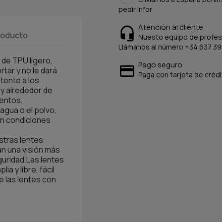
pedir infor
Atención al cliente
producto
Nuesto equipo de profesi
Llámanos al número +34 637 39
 de TPU ligero,
Pago seguro
rtar y no le dará
Paga con tarjeta de crédi
tente a los
 y alrededor de
ientos,
agua o el polvo,
en condiciones
tras lentes
an una visión más
guridad.Las lentes
a y libre, fácil
e las lentes con