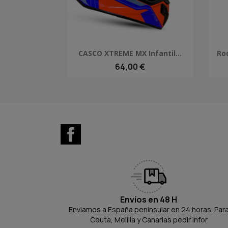
Vista rápida

CASCO XTREME MX Infantil...
Rod
64,00 €
Facebook
Envíos en 48 H
Enviamos a España peninsular en 24 horas. Par
Ceuta, Melilla y Canarias pedir infor