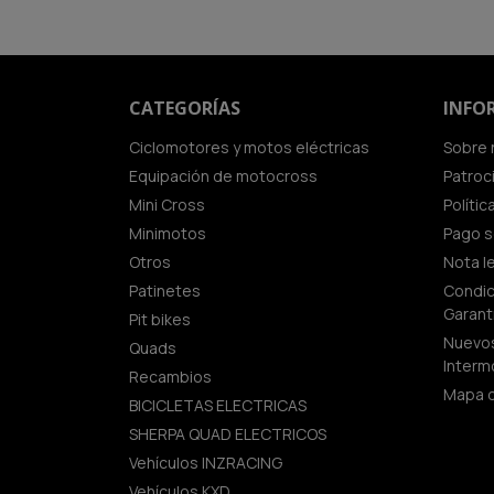
CATEGORÍAS
INFO
Ciclomotores y motos eléctricas
Sobre 
Equipación de motocross
Patroc
Mini Cross
Políti
Minimotos
Pago 
Otros
Nota l
Patinetes
Condic
Garant
Pit bikes
Nuevos
Quads
Interm
Recambios
Mapa d
BICICLETAS ELECTRICAS
SHERPA QUAD ELECTRICOS
Vehículos INZRACING
Vehículos KXD