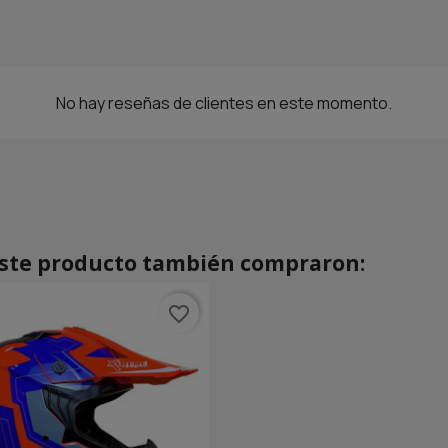
No hay reseñas de clientes en este momento.
este producto también compraron:
favorite_border