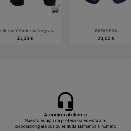
Vista rápida
Vista rápida


illeras Y Coderas Negras...
GAFAS EGA
35,00 €
20,00 €
Atención al cliente
a
Nuesto equipo de profesionales está a tu
disposición para cualquier duda. Llámanos al número