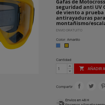
Gafas de Motocross
seguridad anti UV 
de viento a prueba
antirayaduras para
montañismo/escal
ENVIO GRATUITO
Color: Amarillo
Azul
Amarillo
Cantidad

AÑADIR 
Compartir
Envíos en 48 H
Enviamos a España peninsu