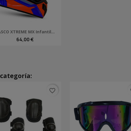
Vista rápida

SCO XTREME MX Infantil...
64,00 €
categoría:
favorite_border
fa