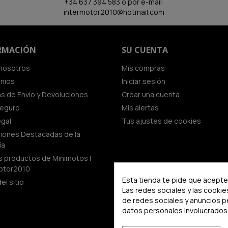
+34 637 394 583 o por e-mail:
intermotor2010@hotmail.com
RMACIÓN
SU CUENTA
nosotros
Mis compras
inios
Iniciar sesión
cas de Envío y Devoluciones
Crear una cuenta
seguro
Mis alertas
egal
Tus ajustes de cookies
iones Destacadas de la
ía
 productos de Minimotos |
otor2010
Esta tienda te pide que aceptes
el sitio
Las redes sociales y las cookie
de redes sociales y anuncios 
datos personales involucrados