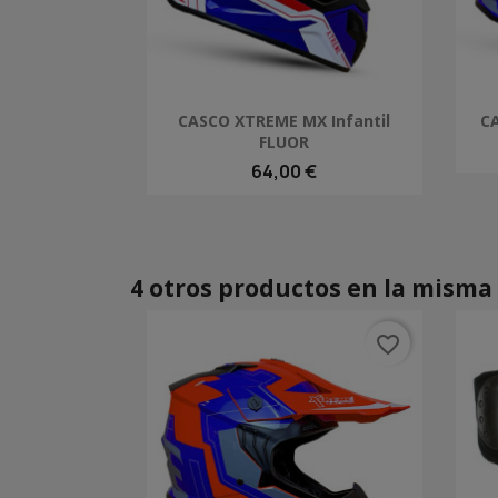
Vista rápida

CASCO XTREME MX Infantil
CA
FLUOR
64,00 €
4 otros productos en la misma 
favorite_border