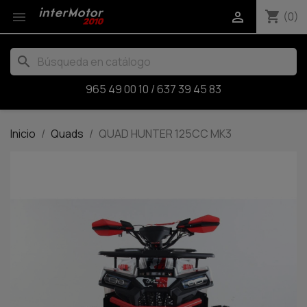
shopping_cart


(0)
search
965 49 00 10
/
637 39 45 83
Inicio
Quads
QUAD HUNTER 125CC MK3