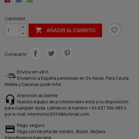
Rojo
Cantidad

favorite_border
AÑADIR AL CARRITO
Compartir
Envíos en 48 H
Enviamos a España peninsular en 24 horas. Para Ceuta,
Melilla y Canarias pedir infor
Atención al cliente
Nuesto equipo de profesionales está a tu disposición
para cualquier duda. Llámanos al número +34 637 394 583 o
por e-mail: intermotor2010@hotmail.com
Pago seguro
Paga con tarjeta de crédito, Bizum, SeQura,
transferencia bancaria.