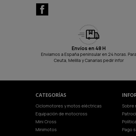
Facebook
Envíos en 48 H
Enviamos a España peninsular en 24 horas. Par
Ceuta, Melilla y Canarias pedir infor
CATEGORÍAS
INFO
Ciclomotores y motos eléctricas
Sobre 
Equipación de motocross
Patroc
Mini Cross
Políti
Minimotos
Pago 