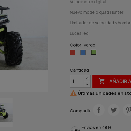
Velocímetro digital
Nuevo modelo quad Hunter
Limitador de velocidad y hombr
Luces led
Color: Verde
Rojo
Azul
Verde
Cantidad

AÑADIR 

Últimas unidades en st
Compartir
Envíos en 48 H