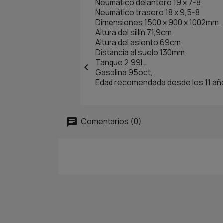
Neumático delantero 19 x 7-8.
Neumático trasero 18 x 9,5-8
Dimensiones 1500 x 900 x 1002mm.
Altura del sillín 71,9cm.
Altura del asiento 69cm.
Distancia al suelo 130mm.
Tanque 2.99l..

Gasolina 95oct,
Edad recomendada desde los 11 añ
Comentarios (0)