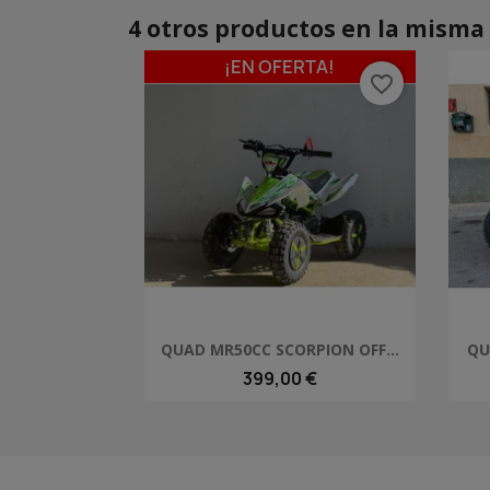
4 otros productos en la misma 
¡EN OFERTA!
favorite_border
Vista rápida

QUAD MR50CC SCORPION OFF...
QU
399,00 €