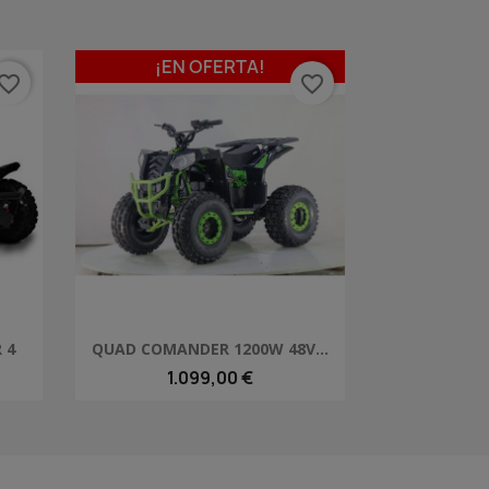
¡EN OFERTA!
vorite_border
favorite_border
Vista rápida

 4
QUAD COMANDER 1200W 48V...
1
1.099,00 €