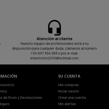
Atención al cliente
a
Nuesto equipo de profesionales está a tu
disposición para cualquier duda. Llámanos al número
+34 637 394 583 o por e-mail:
intermotor2010@hotmail.com
RMACIÓN
SU CUENTA
nosotros
Mis compras
inios
Iniciar sesión
cas de Envío y Devoluciones
Crear una cuenta
seguro
Mis alertas