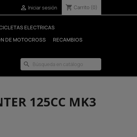
shopping_cart

Carrito
(0)
Iniciar sesión
ICICLETAS ELECTRICAS
ÓN DE MOTOCROSS
RECAMBIOS
search
TER 125CC MK3