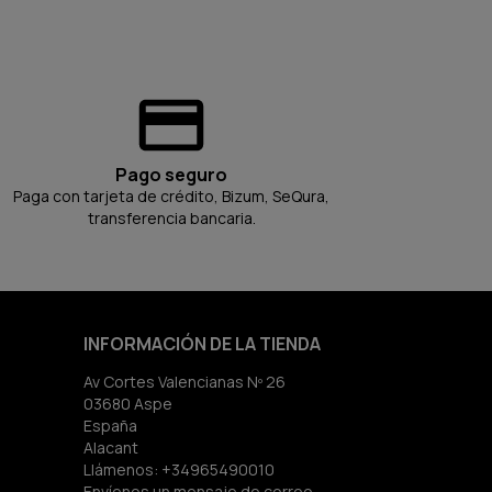
Pago seguro
Paga con tarjeta de crédito, Bizum, SeQura,
transferencia bancaria.
INFORMACIÓN DE LA TIENDA
Av Cortes Valencianas Nº 26
03680 Aspe
España
Alacant
Llámenos:
+34965490010
Envíenos un mensaje de correo