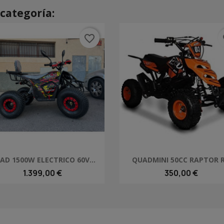
categoría:
favorite_border
fa
Vista rápida
Vista rápida


AD 1500W ELECTRICO 60V...
QUADMINI 50CC RAPTOR R
+
1.399,00 €
350,00 €