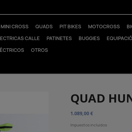
MINI CROSS
QUADS
PIT BIKES
MOTOCROSS
B
LECTRICAS CALLE
PATINETES
BUGGIES
EQUIPACI
LÉCTRICOS
OTROS
QUAD HUN
1.089,00 €
Impuestos incluidos