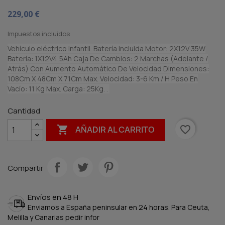
229,00 €
Impuestos incluidos
Vehículo eléctrico infantil. Batería incluida Motor: 2X12V 35W
Batería: 1X12V4,5Ah Caja De Cambios: 2 Marchas (Adelante /
Atrás) Con Aumento Automático De Velocidad Dimensiones:
108Cm X 48Cm X 71Cm Max. Velocidad: 3-6 Km / H Peso En
Vacío: 11 Kg Max. Carga: 25Kg. .
Cantidad

favorite_border
AÑADIR AL CARRITO
Compartir
Envíos en 48 H
Enviamos a España peninsular en 24 horas. Para Ceuta,
Melilla y Canarias pedir infor