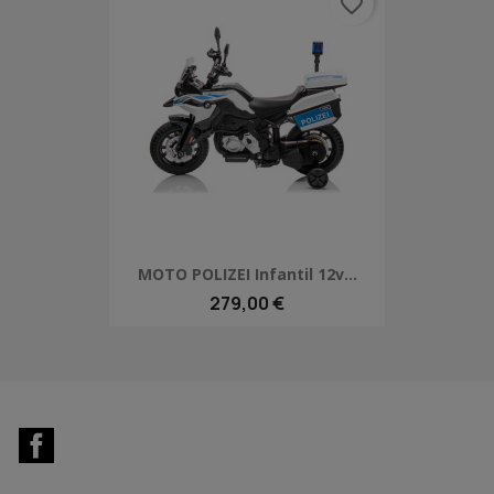
favorite_border
MOTO POLIZEI Infantil 12v...
279,00 €
Facebook