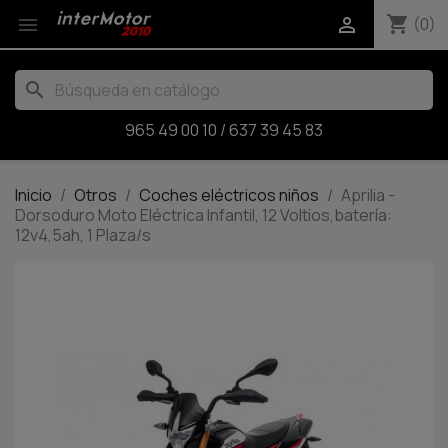
shopping_cart


(0)
search
965 49 00 10
/
637 39 45 83
Inicio
Otros
Coches eléctricos niños
Aprilia -
Dorsoduro Moto Eléctrica Infantil, 12 Voltios,batería:
12v4,5ah, 1 Plaza/s